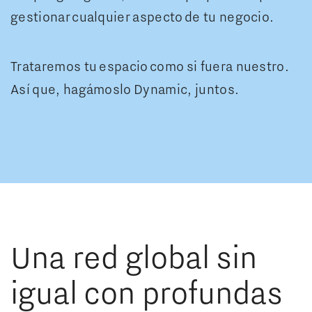
gestionar cualquier aspecto de tu negocio.
Trataremos tu espacio como si fuera nuestro.
Así que, hagámoslo Dynamic, juntos.
0
1
0
2
Una red global sin
0
0
igual con profundas
1
0
3