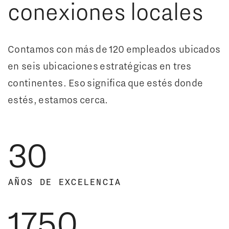
1
conexiones locales
1
2
1
4
2
2
3
2
0
5
3
A
Contamos con más de 120 empleados ubicados
en seis ubicaciones estratégicas en tres
0
3
4
3
1
6
4
B
continentes. Eso significa que estés donde
estés, estamos cerca.
1
4
5
4
2
7
0
5
D
3
0
6
5
3
8
1
6
E
-
7
6
4
9
2
7
R
=
AÑOS DE EXCELENCIA
1
7
5
0
0
3
8
T
/