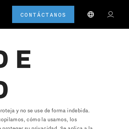
CONTÁCTANOS
DE
D
oteja y no se use de forma indebida.
ecopilamos, cómo la usamos, los
proteger su privacidad. Se aplica a la